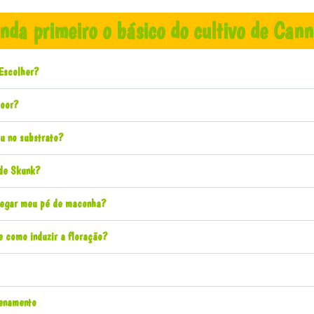
nda primeiro o básico do cultivo de Cann
Escolher?
oor?​
u no substrato?​
de Skunk?
regar meu pé de maconha?
e como induzir a floração?
enamento​