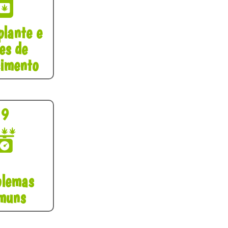
plante e
es de
cimento
9
blemas
muns