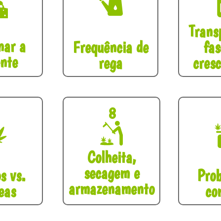
Trans
nar a
Frequência de
fas
nte
rega
cres
8
Colheita,
secagem e
s vs.
Pro
armazenamento
eas
co