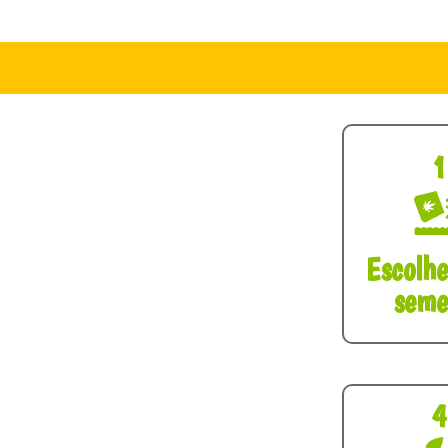
1
Escolh
seme
4