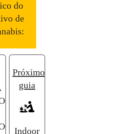
ico do
tivo de
nabis:
Próximo
guia
A
O
O
Indoor