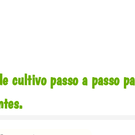
de cultivo passo a passo p
ntes.
sso a passo...