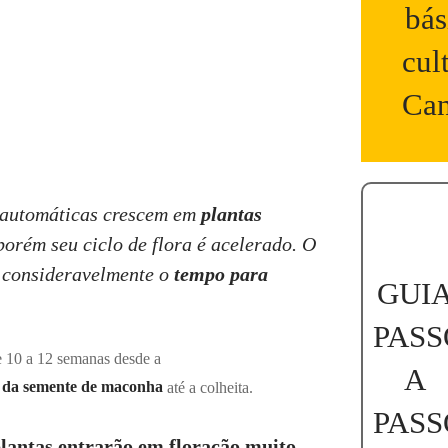
bás
cul
Can
automáticas
crescem em
plantas
orém seu ciclo de flora é acelerado. O
 consideravelmente o
tempo para
GUI
PASS
 10 a 12 semanas desde a
A
 da semente de maconha
até a colheita.
PASS
plantas entrarão em floração muito