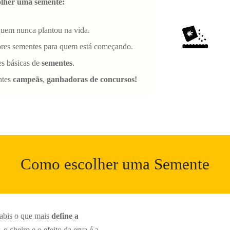
lher uma semente:
quem nunca plantou na vida.
res sementes para quem está começando.
s básicas de
sementes
.
ntes
campeãs
,
ganhadoras de concursos!
Como escolher uma Semente
abis o que mais
define a
, o cheiro e o efeito da erva é a