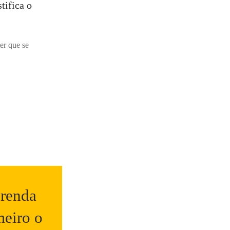
tifica o
er que se
renda
meiro o