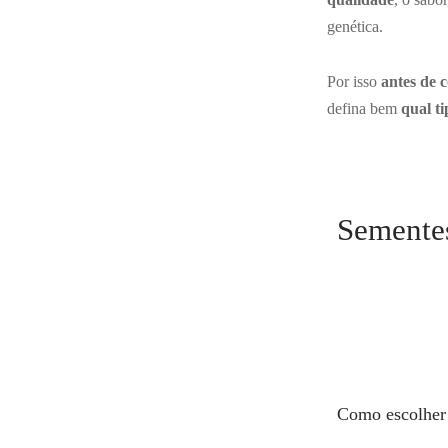
genética.
Por isso
antes de 
defina bem
qual t
Sementes
Como escolhe