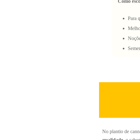
Como esco
Para 
Melho
Noçõe
Seme
No plantio de cann
qualidade
, o sabor