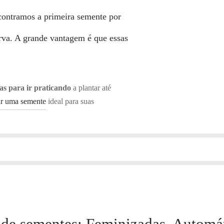
ontramos a primeira semente por
erva. A
grande vantagem
é que essas
tas para ir praticando
a plantar até
r uma semente
ideal para suas
 de sementes: Feminizadas, Automát