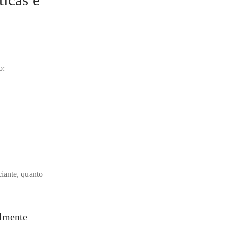
o:
ciante, quanto
almente