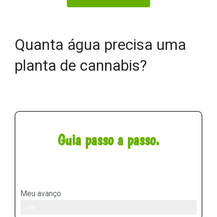
Quanta água precisa uma
planta de cannabis?
Guia passo a passo.
Meu avanço
Guia de cultivo passo a passo para iniciantes.
70%